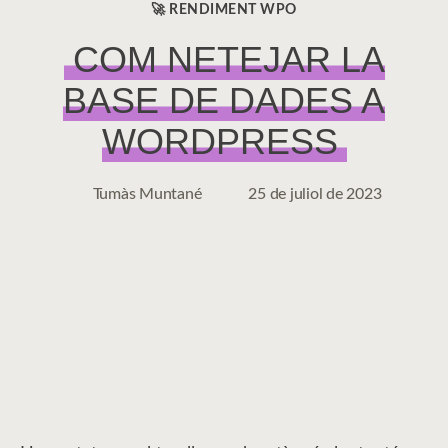
🚀 RENDIMENT WPO
CATEGORIES
COM NETEJAR LA
BASE DE DADES A
WORDPRESS
Tumàs Muntané
25 de juliol de 2023
Autor
Data
de
de
l'entrada
l'entrada