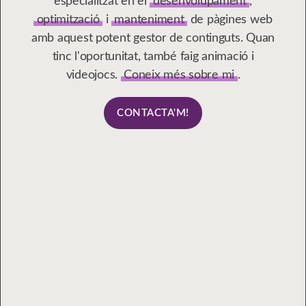
especialitzat en el
desenvolupament
,
optimització
i
manteniment
de pàgines web
amb aquest potent gestor de continguts. Quan
tinc l'oportunitat, també faig animació i
videojocs.
Coneix més sobre mi
.
CONTACTA'M!