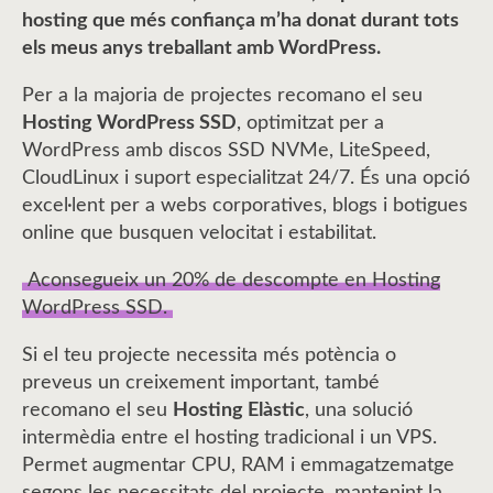
hosting que més confiança m’ha donat durant tots
els meus anys treballant amb WordPress.
Per a la majoria de projectes recomano el seu
Hosting WordPress SSD
, optimitzat per a
WordPress amb discos SSD NVMe, LiteSpeed,
CloudLinux i suport especialitzat 24/7. És una opció
excel·lent per a webs corporatives, blogs i botigues
online que busquen velocitat i estabilitat.
Aconsegueix un 20% de descompte en Hosting
WordPress SSD.
Si el teu projecte necessita més potència o
preveus un creixement important, també
recomano el seu
Hosting Elàstic
, una solució
intermèdia entre el hosting tradicional i un VPS.
Permet augmentar CPU, RAM i emmagatzematge