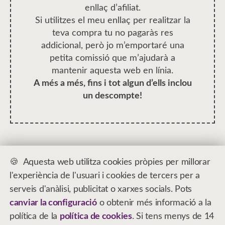
enllaç d’afiliat.
Si utilitzes el meu enllaç per realitzar la
teva compra tu no pagaràs res
addicional, però jo m’emportaré una
petita comissió que m’ajudarà a
mantenir aquesta web en línia.
A més a més, fins i tot algun d’ells inclou
un descompte!
Aquesta web utilitza cookies pròpies per millorar
Contacta’m
l'experiència de l'usuari i cookies de tercers per a
Avís legal
serveis d'anàlisi, publicitat o xarxes socials. Pots
Privacitat
canviar la configuració
o obtenir més informació a la
Cookies
política de la
política de cookies
. Si tens menys de 14
Ajustos Cookies