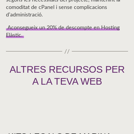
segons les necessitats del projecte, mantenint la
comoditat de cPanel i sense complicacions
d’administració.
Aconsegueix un 20% de descompte en Hosting
Elàstic.
ALTRES RECURSOS PER
A LA TEVA WEB