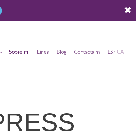
✖
Sobre mi
Eines
Blog
Contacta’m
PRESS