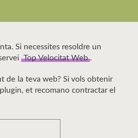
ta. Si necessites resoldre un
servei
Top Velocitat Web
.
t de la teva web? Si vols obtenir
e plugin, et recomano contractar el