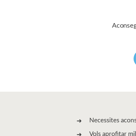
Aconsegu
Necessites aconse
Vols aprofitar m