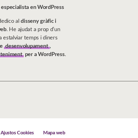
u especialista en WordPress
dedico al
disseny gràfic i
web
. He ajudat a prop d’un
a estalviar temps i diners
de
desenvolupament
,
teniment
per a WordPress
.
Ajustos Cookies
Mapa web