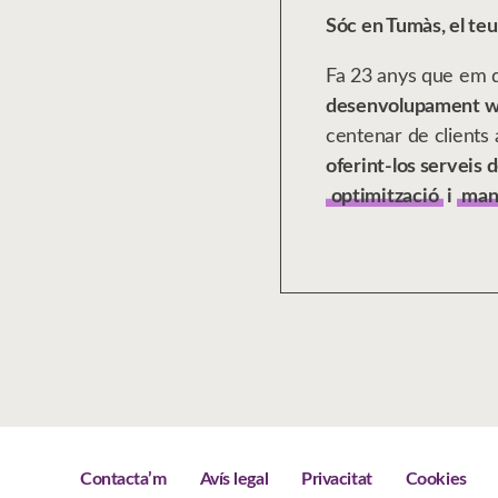
Sóc en Tumàs, el te
Fa 23 anys que em 
desenvolupament 
centenar de clients 
oferint-los serveis 
optimització
i
man
Contacta’m
Avís legal
Privacitat
Cookies