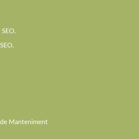
l SEO.
r SEO.
ei de Manteniment