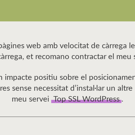
pàgines web amb velocitat de càrrega len
càrrega, et recomano contractar el meu 
un impacte positiu sobre el posicionamen
res sense necessitat d’instal·lar un altr
meu servei
Top SSL WordPress
.