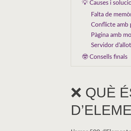
💡 Causes i soluci
Falta de memò
Conflicte amb 
Pàgina amb mol
Servidor d’all
🤓 Consells finals
❌ QUÈ É
D’ELEM