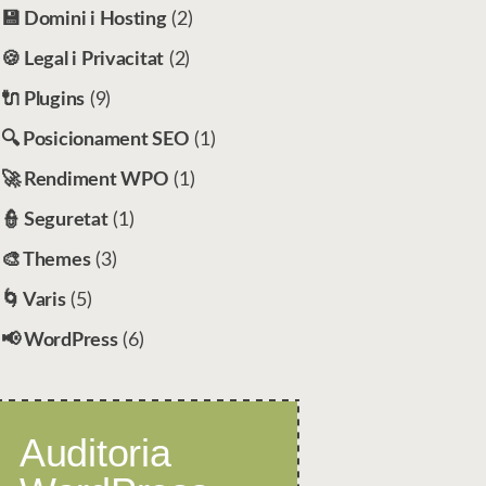
💾 Domini i Hosting
(2)
🍪 Legal i Privacitat
(2)
🔌 Plugins
(9)
🔍 Posicionament SEO
(1)
🚀 Rendiment WPO
(1)
👮 Seguretat
(1)
🎨 Themes
(3)
🌀 Varis
(5)
📢 WordPress
(6)
Auditoria