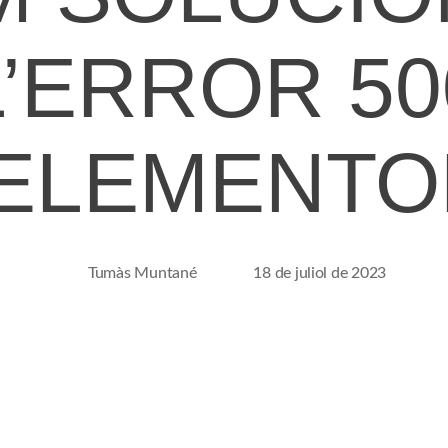
L’ERROR 50
’ELEMENTO
Tumàs Muntané
18 de juliol de 2023
Autor
Data
de
de
l'entrada
l'entrada