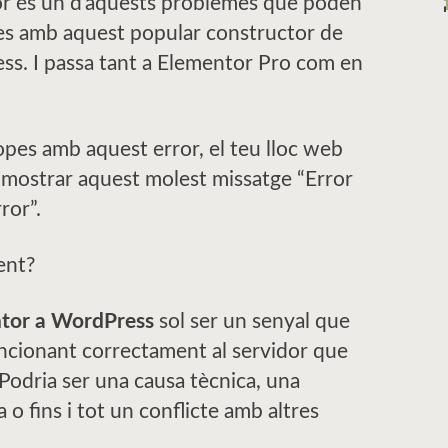
or és un d’aquests problemes que poden
les amb aquest popular constructor de
ss. I passa tant a Elementor Pro com en
pes amb aquest error, el teu lloc web
i mostrar aquest molest missatge “Error
ror”.
ent?
tor a WordPress
sol ser un senyal que
uncionant correctament al servidor que
. Podria ser una causa tècnica, una
 o fins i tot un conflicte amb altres