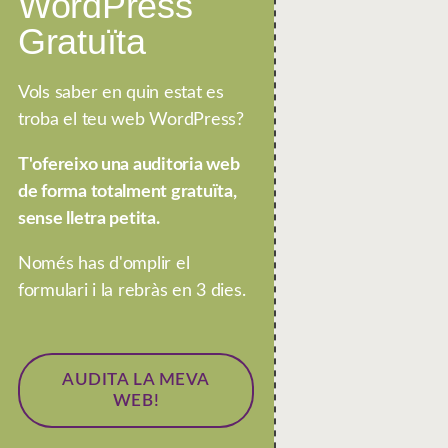
WordPress
Gratuïta
Vols saber en quin estat es
troba el teu web WordPress?
T'ofereixo una auditoria web
de forma totalment gratuïta,
sense lletra petita.
Només has d'omplir el
formulari i la rebràs en 3 dies.
AUDITA LA MEVA
WEB!