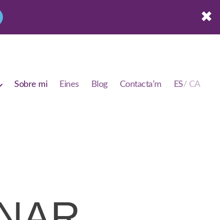
✖
Sobre mi
Eines
Blog
Contacta’m
NAR