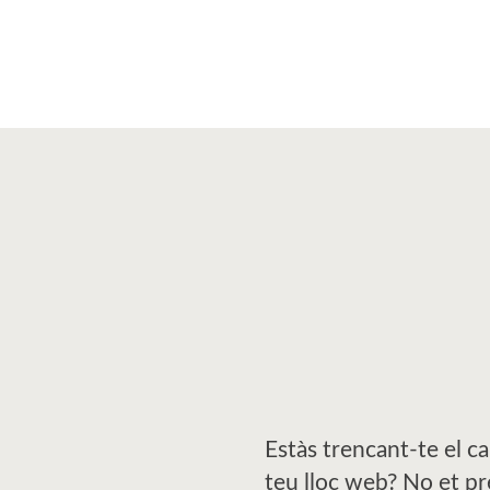
Estàs trencant-te el c
teu lloc web? No et pr