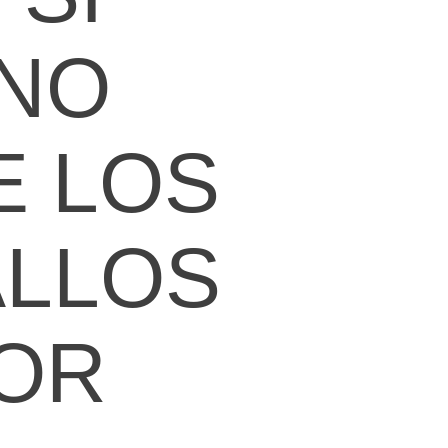
NO
E LOS
ALLOS
OR