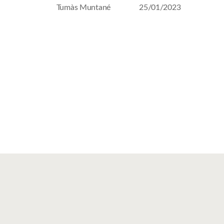
Tumàs Muntané
25/01/2023
Autor
Fecha
de
de
la
la
entrada
entrada