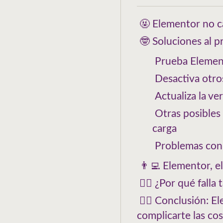
🤬 Elementor no c
🤓 Soluciones al 
Prueba Elemen
Desactiva otro
Actualiza la v
Otras posibles
carga
Problemas con 
👨‍💻 Elementor, e
🕵️‍♀️ ¿Por qué fall
🧟‍♀️ Conclusión: 
complicarte las co