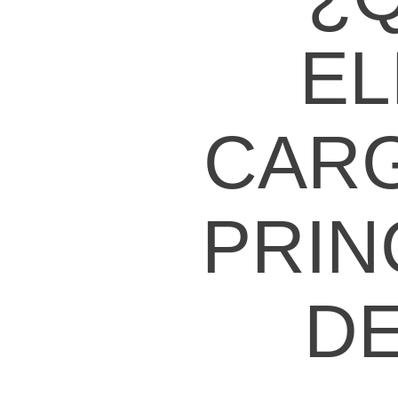
E
CARG
PRIN
D