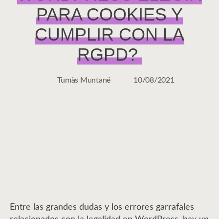
PARA COOKIES Y
CUMPLIR CON LA
RGPD?
Tumàs Muntané
10/08/2021
Autor
Fecha
de
de
la
la
entrada
entrada
Entre las grandes dudas y los errores garrafales