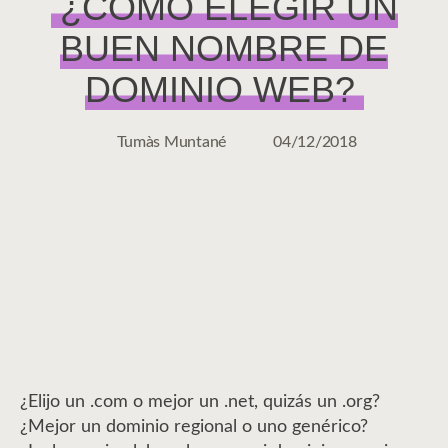
¿CÓMO ELEGIR UN
BUEN NOMBRE DE
DOMINIO WEB?
Tumàs Muntané
04/12/2018
Autor
Fecha
de
de
la
la
entrada
entrada
¿Elijo un .com o mejor un .net, quizás un .org?
¿Mejor un dominio regional o uno genérico?