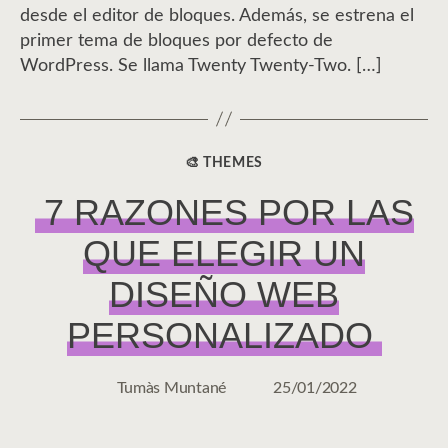
desde el editor de bloques. Además, se estrena el
primer tema de bloques por defecto de
WordPress. Se llama Twenty Twenty-Two. […]
🎨 THEMES
CATEGORÍAS
7 RAZONES POR LAS
QUE ELEGIR UN
DISEÑO WEB
PERSONALIZADO
Tumàs Muntané
25/01/2022
Autor
Fecha
de
de
la
la