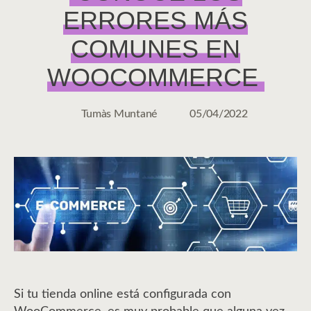
ERRORES MÁS
COMUNES EN
WOOCOMMERCE
Tumàs Muntané
05/04/2022
Autor
Fecha
de
de
la
la
entrada
entrada
Si tu tienda online está configurada con