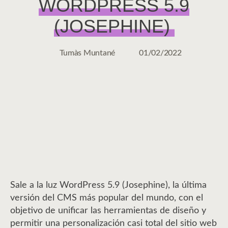
WORDPRESS 5.9
(JOSEPHINE)
Tumàs Muntané
01/02/2022
Autor
Fecha
de
de
la
la
entrada
entrada
Sale a la luz WordPress 5.9 (Josephine), la última
versión del CMS más popular del mundo, con el
objetivo de unificar las herramientas de diseño y
permitir una personalización casi total del sitio web