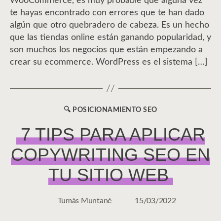
WooCommerce, es muy probable que alguna vez
te hayas encontrado con errores que te han dado
algún que otro quebradero de cabeza. Es un hecho
que las tiendas online están ganando popularidad, y
son muchos los negocios que están empezando a
crear su ecommerce. WordPress es el sistema […]
🔍 POSICIONAMIENTO SEO
CATEGORÍAS
7 TIPS PARA APLICAR
COPYWRITING SEO EN
TU SITIO WEB
Tumàs Muntané
15/03/2022
Autor
Fecha
de
de