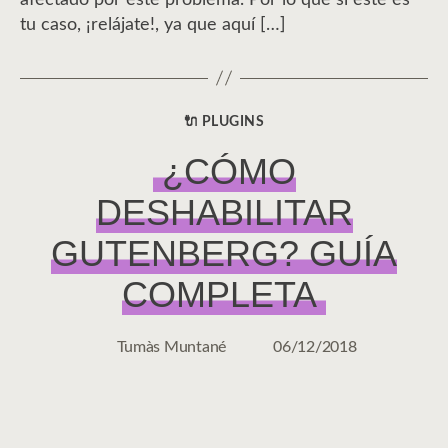
tu caso, ¡relájate!, ya que aquí […]
🔌 PLUGINS
CATEGORÍAS
¿CÓMO
DESHABILITAR
GUTENBERG? GUÍA
COMPLETA
Tumàs Muntané
06/12/2018
Autor
Fecha
de
de
la
la
entrada
entrada