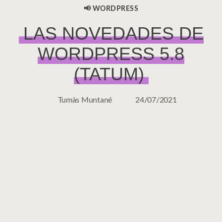
📢 WORDPRESS
CATEGORÍAS
LAS NOVEDADES DE
WORDPRESS 5.8
(TATUM)
Tumàs Muntané
24/07/2021
Autor
Fecha
de
de
la
la
entrada
entrada