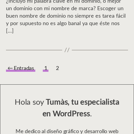
¿Incluyo mi palabra clave en mi dominio, o mejor
un dominio con mi nombre de marca? Escoger un
buen nombre de dominio no siempre es tarea fácil
y por supuesto no es algo banal ya que éste nos
[…]
PAGINACIÓN
←
Entradas
1
2
DE
ENTRADAS
Hola soy
Tumàs, tu especialista
en WordPress
.
Me dedico al diseño gráfico y desarrollo web