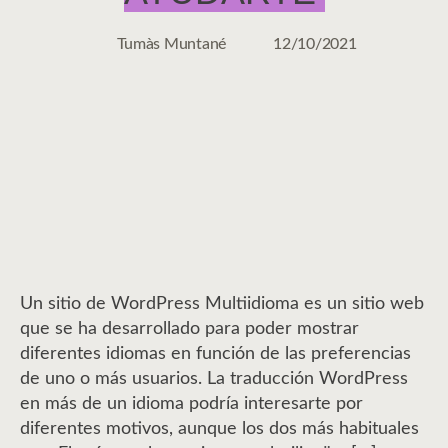
Tumàs Muntané
12/10/2021
Autor
Fecha
de
de
la
la
entrada
entrada
Un sitio de WordPress Multiidioma es un sitio web
que se ha desarrollado para poder mostrar
diferentes idiomas en función de las preferencias
de uno o más usuarios. La traducción WordPress
en más de un idioma podría interesarte por
diferentes motivos, aunque los dos más habituales