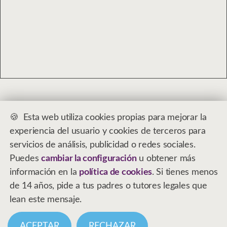
Esta web utiliza cookies propias para mejorar la
Contáctame
experiencia del usuario y cookies de terceros para
Aviso legal
servicios de análisis, publicidad o redes sociales.
Privacidad
Puedes
cambiar la configuración
u obtener más
Cookies
información en la
política de cookies
. Si tienes menos
Administrar cookies
de 14 años, pide a tus padres o tutores legales que
Mapa web
lean este mensaje.
ACEPTAR
RECHAZAR