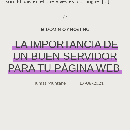
son: El país en el que vives es plurilingüe, […]
💾 DOMINIO Y HOSTING
CATEGORÍAS
LA IMPORTANCIA DE
UN BUEN SERVIDOR
PARA TU PÁGINA WEB
Tumàs Muntané
17/08/2021
Autor
Fecha
de
de
la
la
entrada
entrada