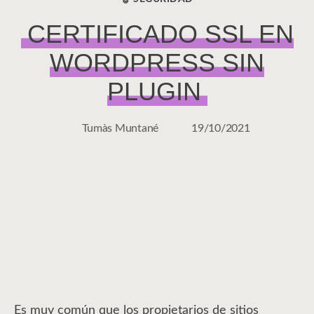
CERTIFICADO SSL EN
WORDPRESS SIN
PLUGIN
Tumàs Muntané
19/10/2021
Autor
Fecha
de
de
la
la
entrada
entrada
Es muy común que los propietarios de sitios