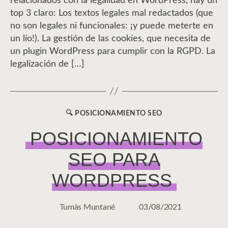
relacionados con la legalidad en WordPress, hay un
top 3 claro: Los textos legales mal redactados (que
no son legales ni funcionales: ¡y puede meterte en
un lío!). La gestión de las cookies, que necesita de
un plugin WordPress para cumplir con la RGPD. La
legalización de […]
🔍 POSICIONAMIENTO SEO
CATEGORÍAS
POSICIONAMIENTO
SEO PARA
WORDPRESS
Tumàs Muntané
03/08/2021
Autor
Fecha
de
de