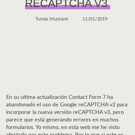
RECAPTCHA V3
Tumàs Muntané
11/01/2019
Autor
Fecha
de
de
la
la
entrada
entrada
En su ultima actualización Contact Form 7 ha
abandonado el uso de Google reCAPTCHA v2 para
incorporar la nueva versión reCAPTCHA v3, pero
parece que está generando errores en muchos
formularios. Yo mismo, en esta web me he visto
afectado por este problema. Por lo que si este es